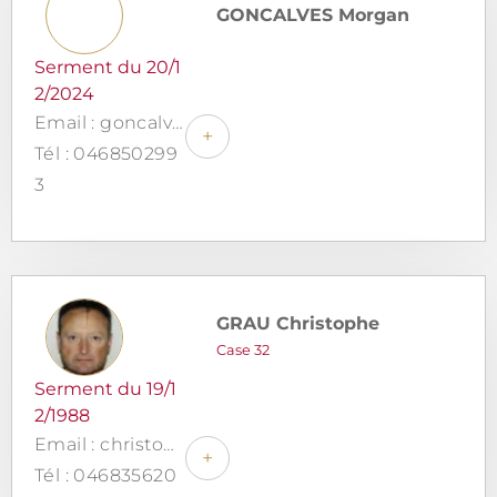
GONCALVES Morgan
Serment du 20/1
2/2024
Email : goncalves@eleom-avocats.com
+
Tél : 046850299
3
GRAU Christophe
Case 32
Serment du 19/1
2/1988
Email : christophegrau@orange.fr
+
Tél : 046835620