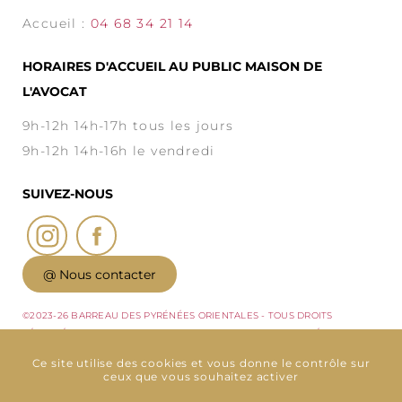
Accueil :
04 68 34 21 14
HORAIRES D'ACCUEIL AU PUBLIC MAISON DE
L'AVOCAT
9h-12h 14h-17h tous les jours
9h-12h 14h-16h le vendredi
SUIVEZ-NOUS
@ Nous contacter
©2023-26 BARREAU DES PYRÉNÉES ORIENTALES - TOUS DROITS
RÉSERVÉS - CONCEPTION : ABSOLUTE COMMUNICATION & RÉALISATION :
ANSWEB -
MENTIONS LÉGALES
-
POLITIQUE DE CONFIDENTIALITÉ
-
PLAN
Ce site utilise des cookies et vous donne le contrôle sur
DU SITE
-
GESTION DES COOKIES
ceux que vous souhaitez activer
VENIR