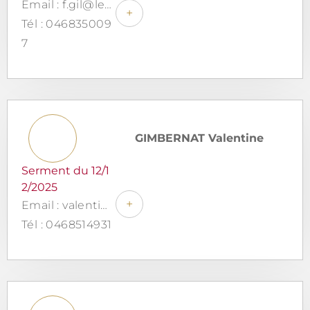
Email : f.gil@legipole.fr
+
Tél : 046835009
7
GIMBERNAT Valentine
Serment du 12/1
2/2025
+
Email : valentine.gimbernat@avocat-fita.com
Tél : 0468514931