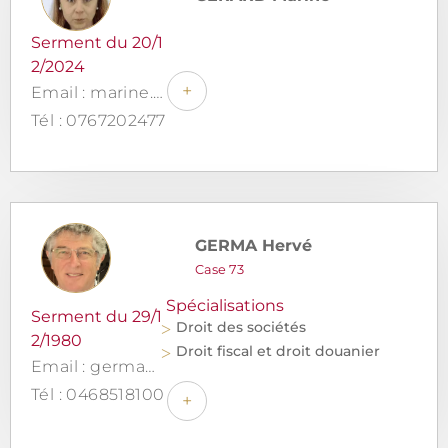
Serment du 20/1
2/2024
+
Email : marine.gerard@gerard-avocat.com
Tél : 0767202477
GERMA Hervé
Case 73
Spécialisations
Serment du 29/1
Droit des sociétés
2/1980
Droit fiscal et droit douanier
Email : germa@avocatsdesmoulins.fr
Tél : 0468518100
+