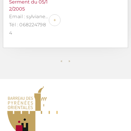
Serment du 05/1
2/2005
Email : sylviane-guiard@guiard-avocat.fr
+
Tél : 068224798
4
«
»