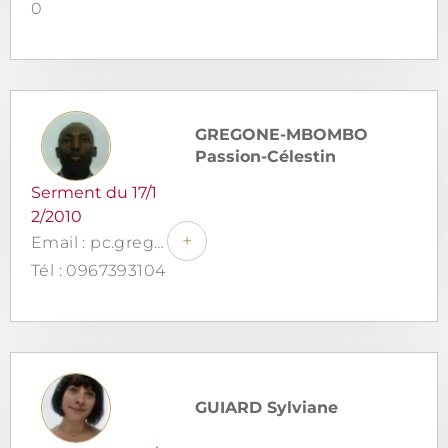
0
GREGONE-MBOMBO
Passion-Célestin
Serment du 17/1
2/2010
+
Email : pc.gregone.avocat@outlook.fr
Tél : 0967393104
GUIARD Sylviane