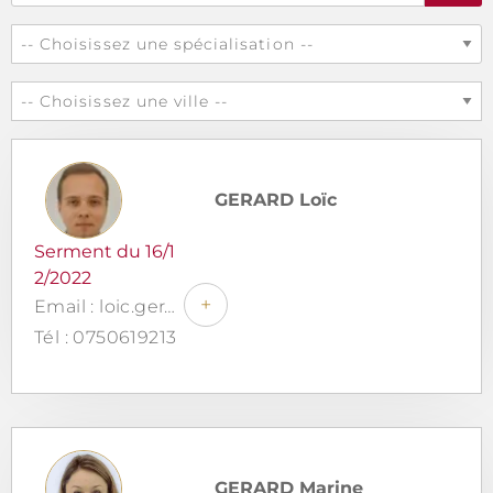
GERARD Loïc
Serment du 16/1
2/2022
+
Email : loic.gerard@gerard-avocat.com
Tél : 0750619213
GERARD Marine