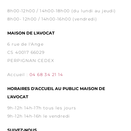
8h00-12h00 / 14h00-18h00 (du lundi au jeudi)
8h00- 12h00 / 14h00-16h00 (vendredi)
MAISON DE L'AVOCAT
6 rue de l'Ange
CS 40017 66029
PERPIGNAN CEDEX
Accueil :
04 68 34 21 14
HORAIRES D'ACCUEIL AU PUBLIC MAISON DE
L'AVOCAT
9h-12h 14h-17h tous les jours
9h-12h 14h-16h le vendredi
SUIVEZ-NOUS