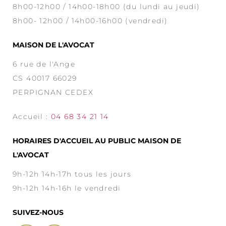
8h00-12h00 / 14h00-18h00 (du lundi au jeudi)
8h00- 12h00 / 14h00-16h00 (vendredi)
MAISON DE L'AVOCAT
6 rue de l'Ange
CS 40017 66029
PERPIGNAN CEDEX
Accueil :
04 68 34 21 14
HORAIRES D'ACCUEIL AU PUBLIC MAISON DE
L'AVOCAT
9h-12h 14h-17h tous les jours
9h-12h 14h-16h le vendredi
SUIVEZ-NOUS