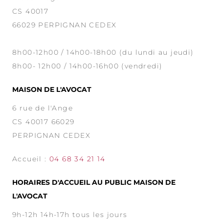
CS 40017
66029 PERPIGNAN CEDEX
8h00-12h00 / 14h00-18h00 (du lundi au jeudi)
8h00- 12h00 / 14h00-16h00 (vendredi)
MAISON DE L'AVOCAT
6 rue de l'Ange
CS 40017 66029
PERPIGNAN CEDEX
Accueil :
04 68 34 21 14
HORAIRES D'ACCUEIL AU PUBLIC MAISON DE
L'AVOCAT
9h-12h 14h-17h tous les jours