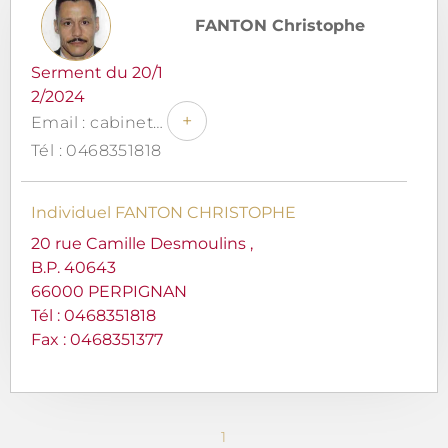
FANTON Christophe
Serment du 20/1
2/2024
+
Email : cabinet@avocat-perpignan-fanton.fr
Tél : 0468351818
Individuel FANTON CHRISTOPHE
20 rue Camille Desmoulins ,
B.P. 40643
66000 PERPIGNAN
Tél :
0468351818
Fax : 0468351377
1