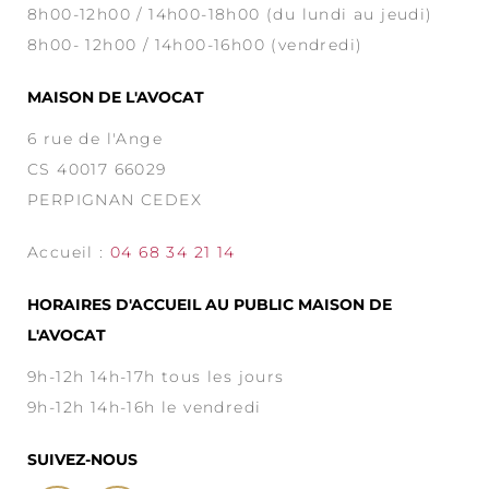
8h00-12h00 / 14h00-18h00 (du lundi au jeudi)
8h00- 12h00 / 14h00-16h00 (vendredi)
MAISON DE L'AVOCAT
6 rue de l'Ange
CS 40017 66029
PERPIGNAN CEDEX
Accueil :
04 68 34 21 14
HORAIRES D'ACCUEIL AU PUBLIC MAISON DE
L'AVOCAT
9h-12h 14h-17h tous les jours
9h-12h 14h-16h le vendredi
SUIVEZ-NOUS