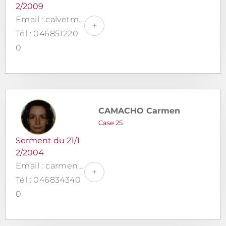
2/2009
Email : calvetmasnou.avocat@gmail.com
+
Tél : 046851220
0
CAMACHO Carmen
Case 25
Serment du 21/1
2/2004
Email : carmen.camacho@outlook.fr
+
Tél : 046834340
0