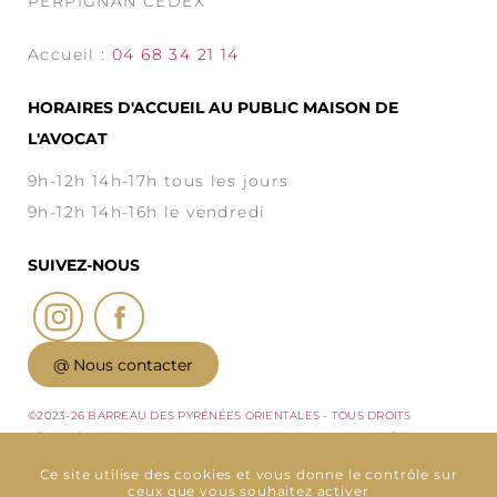
PERPIGNAN CEDEX
Accueil :
04 68 34 21 14
HORAIRES D'ACCUEIL AU PUBLIC MAISON DE
L'AVOCAT
9h-12h 14h-17h tous les jours
9h-12h 14h-16h le vendredi
SUIVEZ-NOUS
@ Nous contacter
©2023-26 BARREAU DES PYRÉNÉES ORIENTALES - TOUS DROITS
RÉSERVÉS - CONCEPTION : ABSOLUTE COMMUNICATION & RÉALISATION :
ANSWEB -
MENTIONS LÉGALES
-
POLITIQUE DE CONFIDENTIALITÉ
-
PLAN
Ce site utilise des cookies et vous donne le contrôle sur
DU SITE
-
GESTION DES COOKIES
ceux que vous souhaitez activer