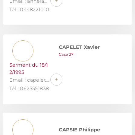
+
Email : annelaurecanon.avocat@gmail.com
Tél : 0448221010
CAPELET Xavier
Case 27
Serment du 18/1
2/1995
+
Email : capeletx@aol.com
Tél : 0625551838
CAPSIE Philippe