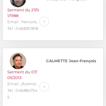
Serment du 27/0
1/1988
+
Email : francoisecaillaud@orange.fr
Tél : 0468351818
CALMETTE Jean-François
Serment du 07/
05/2013
Email : jfcalmette@rgr-avocats.fr
+
Tél : 046884754
5