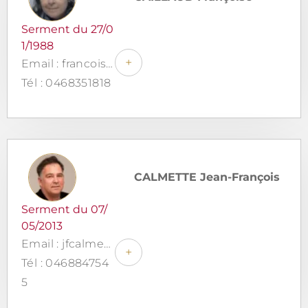
Serment du 27/0
1/1988
+
Email : francoisecaillaud@orange.fr
Tél : 0468351818
CALMETTE Jean-François
Serment du 07/
05/2013
Email : jfcalmette@rgr-avocats.fr
+
Tél : 046884754
5