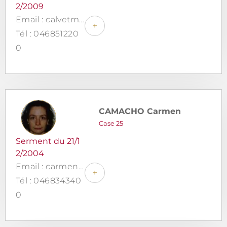
2/2009
Email : calvetmasnou.avocat@gmail.com
+
Tél : 046851220
0
CAMACHO Carmen
Case 25
Serment du 21/1
2/2004
Email : carmen.camacho@outlook.fr
+
Tél : 046834340
0