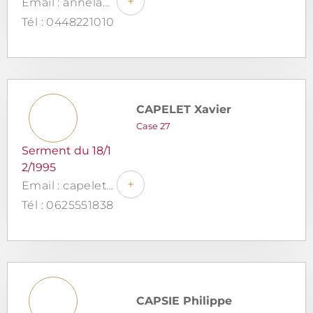
+
Email : annelaurecanon.avocat@gmail.com
Tél : 0448221010
CAPELET Xavier
Case 27
Serment du 18/1
2/1995
+
Email : capeletx@aol.com
Tél : 0625551838
CAPSIE Philippe