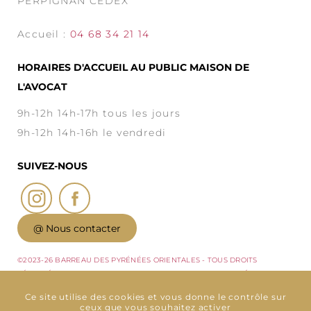
PERPIGNAN CEDEX
Accueil :
04 68 34 21 14
HORAIRES D'ACCUEIL AU PUBLIC MAISON DE
L'AVOCAT
9h-12h 14h-17h tous les jours
9h-12h 14h-16h le vendredi
SUIVEZ-NOUS
@ Nous contacter
©2023-26 BARREAU DES PYRÉNÉES ORIENTALES - TOUS DROITS
RÉSERVÉS - CONCEPTION : ABSOLUTE COMMUNICATION & RÉALISATION :
ANSWEB -
MENTIONS LÉGALES
-
POLITIQUE DE CONFIDENTIALITÉ
-
PLAN
Ce site utilise des cookies et vous donne le contrôle sur
DU SITE
-
GESTION DES COOKIES
ceux que vous souhaitez activer