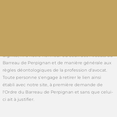
ce fait toute reproduction, modification,
distribution de ces éléments est interdite sans
l'accord préalable exprès de son propriétaire.
L'Ordre des Avocats concède gratuitement et sans
limitation de durée à tout utilisateur, le droit
d'établir un lien avec notre site sous réserve que
cela ne soit contraire ni à nos intérêts, ni à notre
dignité, ni à notre honneur ou ceux des Avocats au
Barreau de Perpignan et de manière générale aux
règles déontologiques de la profession d'avocat.
Toute personne s'engage à retirer le lien ainsi
établi avec notre site, à première demande de
l'Ordre du Barreau de Perpignan et sans que celui-
ci ait à justifier.